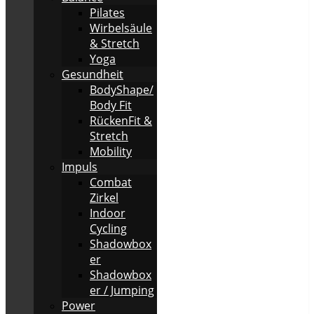
Pilates
Wirbelsäule
& Stretch
Yoga
Gesundheit
BodyShape/
Body Fit
RückenFit &
Stretch
Mobility
Impuls
Combat
Zirkel
Indoor
Cycling
Shadowbox
er
Shadowbox
er / Jumping
Power