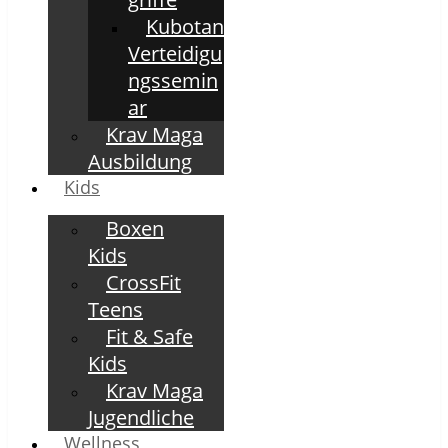
Kubotan
Verteidigu
ngssemin
ar
Krav Maga
Ausbildung
Kids
Boxen
Kids
CrossFit
Teens
Fit & Safe
Kids
Krav Maga
Jugendliche
Wellness