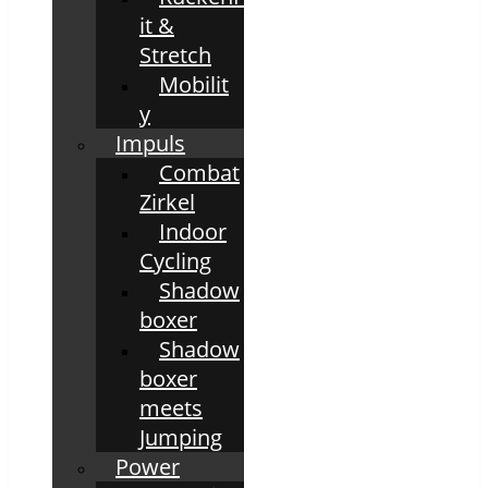
it &
Stretch
Mobilit
y
Impuls
Combat
Zirkel
Indoor
Cycling
Shadow
boxer
Shadow
boxer
meets
Jumping
Power