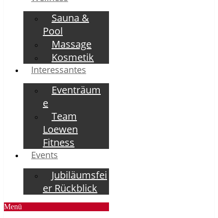
Sauna &
Pool
Massage
Kosmetik
Interessantes
Eventräum
e
Team
Loewen
Fitness
Events
Jubiläumsfei
er Rückblick
Menü