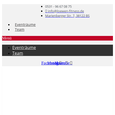
0531 - 96 67 08 75
info@loewen-fitness.de
Marienberger Str. 7, 38122 BS
Eventräume
Team
Menü
Eventräume
Team
Facebook
Instagram
Youtube