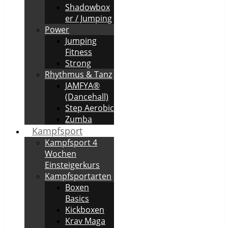
Shadowbox
er / Jumping
Power
Jumping
Fitness
Strong
Rhythmus & Tanz
JAMFYA®
(Dancehall)
Step Aerobic
Zumba
Kampfsport
Kampfsport 4
Wochen
Einsteigerkurs
Kampfsportarten
Boxen
Basics
Kickboxen
Krav Maga