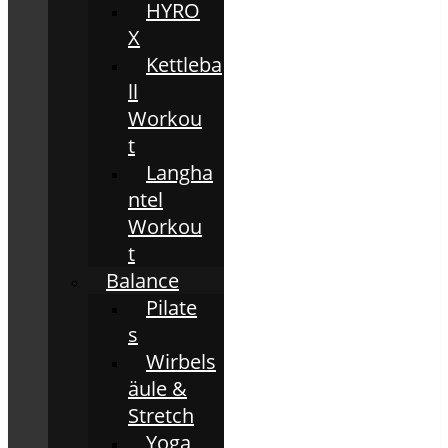
HYRO
X
Kettleba
ll
Workou
t
Langha
ntel
Workou
t
Balance
Pilate
s
Wirbels
äule &
Stretch
Yoga