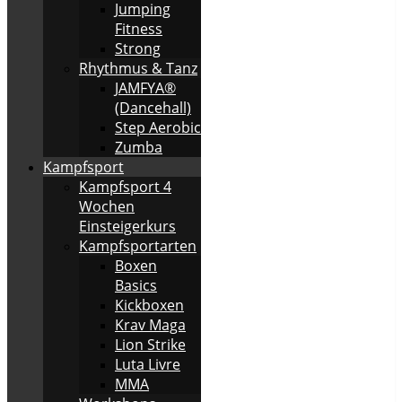
Jumping
Fitness
Strong
Rhythmus & Tanz
JAMFYA®
(Dancehall)
Step Aerobic
Zumba
Kampfsport
Kampfsport 4
Wochen
Einsteigerkurs
Kampfsportarten
Boxen
Basics
Kickboxen
Krav Maga
Lion Strike
Luta Livre
MMA