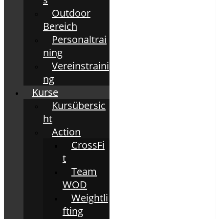
Outdoor
Bereich
Personaltrai
ning
Vereinstraini
ng
Kurse
Kursübersic
ht
Action
CrossFi
t
Team
WOD
Weightli
fting