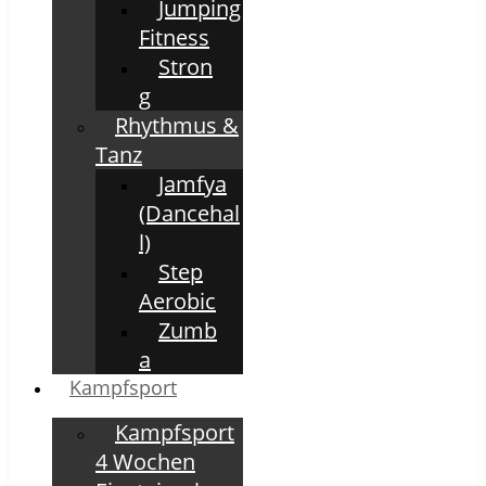
Jumping
Fitness
Stron
g
Rhythmus &
Tanz
Jamfya
(Dancehal
l)
Step
Aerobic
Zumb
a
Kampfsport
Kampfsport
4 Wochen