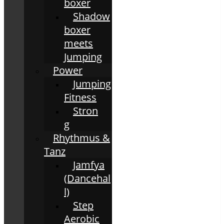
boxer
Shadow
boxer
meets
Jumping
Power
Jumping
Fitness
Stron
g
Rhythmus &
Tanz
Jamfya
(Dancehal
l)
Step
Aerobic