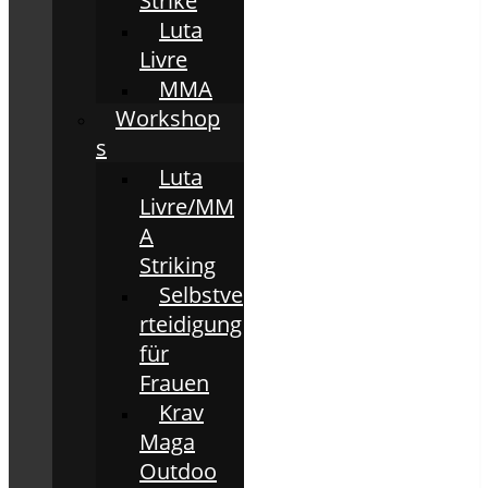
Strike
Luta
Livre
MMA
Workshop
s
Luta
Livre/MM
A
Striking
Selbstve
rteidigung
für
Frauen
Krav
Maga
Outdoo