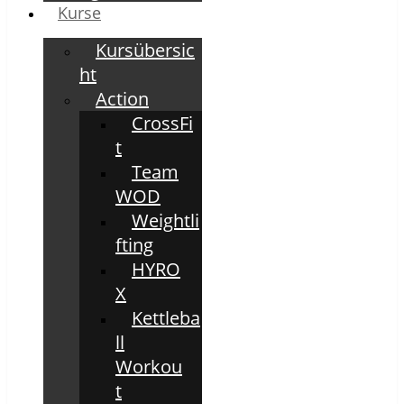
Kurse
Kursübersic
ht
Action
CrossFi
t
Team
WOD
Weightli
fting
HYRO
X
Kettleba
ll
Workou
t