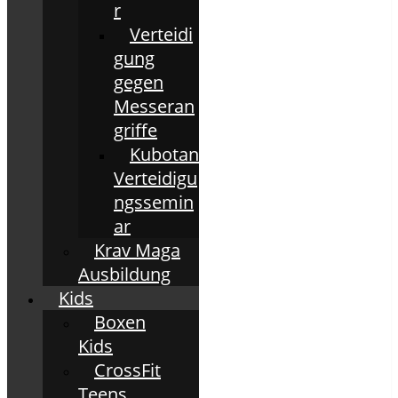
r
Verteidi
gung
gegen
Messeran
griffe
Kubotan
Verteidigu
ngssemin
ar
Krav Maga
Ausbildung
Kids
Boxen
Kids
CrossFit
Teens