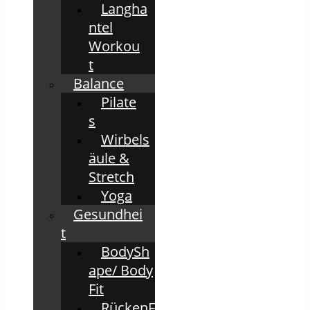
Langha
ntel
Workou
t
Balance
Pilate
s
Wirbels
äule &
Stretch
Yoga
Gesundhei
t
BodySh
ape/ Body
Fit
RückenF