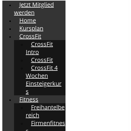
Jetzt Mitglied
werden
Home
Kursplan
CrossFit
CrossFit
Intro
CrossFit
CrossFit 4
Wochen
Einsteigerkur
s
Fitness
Freihantelbe
reich
Firmenfitnes
s