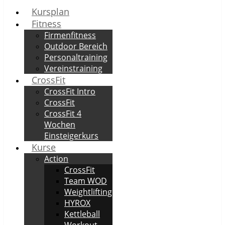
Kursplan
Fitness
Firmenfitness
Outdoor Bereich
Personaltraining
Vereinstraining
CrossFit
CrossFit Intro
CrossFit
CrossFit 4
Wochen
Einsteigerkurs
Kurse
Action
CrossFit
Team WOD
Weightlifting
HYROX
Kettleball
Workout