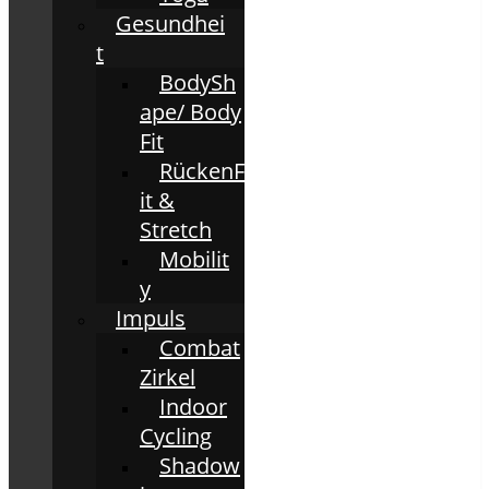
Gesundhei
t
BodySh
ape/ Body
Fit
RückenF
it &
Stretch
Mobilit
y
Impuls
Combat
Zirkel
Indoor
Cycling
Shadow