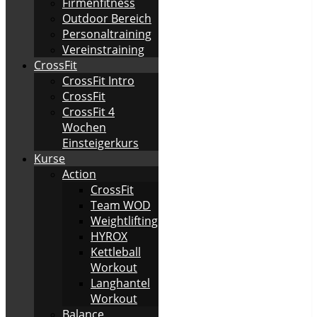
Firmenfitness
Outdoor Bereich
Personaltraining
Vereinstraining
CrossFit
CrossFit Intro
CrossFit
CrossFit 4
Wochen
Einsteigerkurs
Kurse
Action
CrossFit
Team WOD
Weightlifting
HYROX
Kettleball
Workout
Langhantel
Workout
Balance