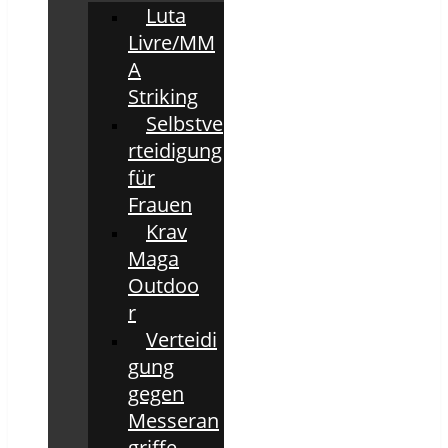
Luta
Livre/MM
A
Striking
Selbstve
rteidigung
für
Frauen
Krav
Maga
Outdoo
r
Verteidi
gung
gegen
Messeran
griffe