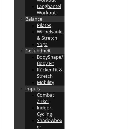
Langhantel
Workout
Balance
Pilates
Wirbelsäule
& Stretch
Yoga
Gesundheit
BodyShape/
Body Fit
RückenFit &
Stretch
Mobility
Impuls
Combat
Zirkel
Indoor
Cycling
Shadowbox
er