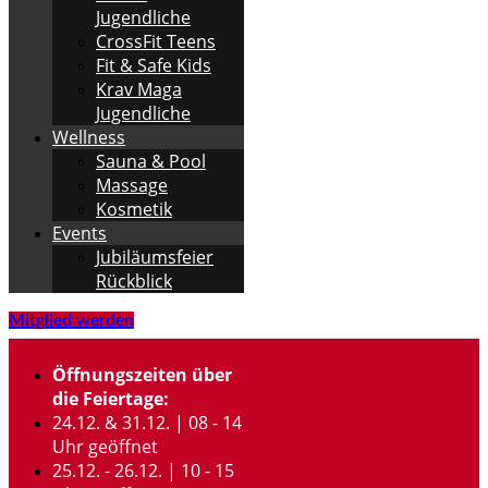
Jugendliche
CrossFit Teens
Fit & Safe Kids
Krav Maga
Jugendliche
Wellness
Sauna & Pool
Massage
Kosmetik
Events
Jubiläumsfeier
Rückblick
Mitglied werden
Öffnungszeiten über
die Feiertage:
24.12. & 31.12. | 08 - 14
Uhr geöffnet
25.12. - 26.12. | 10 - 15