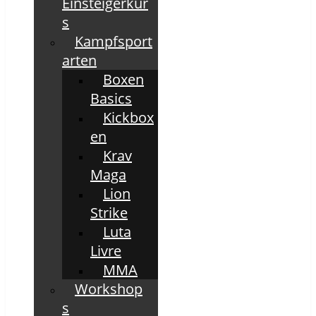
Einsteigerkur
s
Kampfsport
arten
Boxen
Basics
Kickbox
en
Krav
Maga
Lion
Strike
Luta
Livre
MMA
Workshop
s