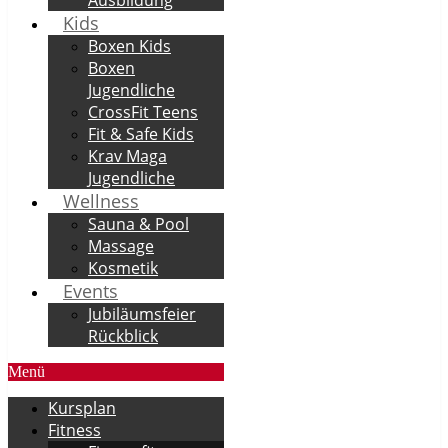
Kids
Boxen Kids
Boxen
Jugendliche
CrossFit Teens
Fit & Safe Kids
Krav Maga
Jugendliche
Wellness
Sauna & Pool
Massage
Kosmetik
Events
Jubiläumsfeier
Rückblick
Menü
Kursplan
Fitness