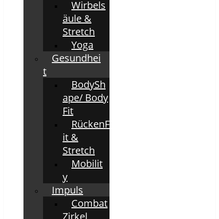
Wirbels
äule &
Stretch
Yoga
Gesundhei
t
BodySh
ape/ Body
Fit
RückenF
it &
Stretch
Mobilit
y
Impuls
Combat
Zirkel