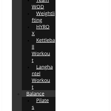
WOD
Weightli
fting
HYRO
X
Kettleba
ll
Workou
t
Langha
ntel
Workou
t
Balance
Pilate
s