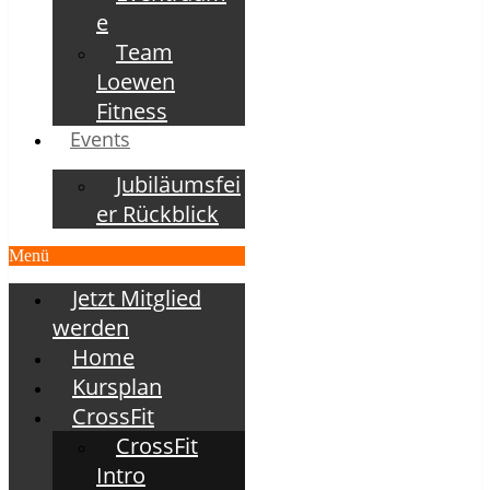
e
Team
Loewen
Fitness
Events
Jubiläumsfei
er Rückblick
Menü
Jetzt Mitglied
werden
Home
Kursplan
CrossFit
CrossFit
Intro