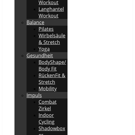
Workout
Langhantel
Workout
Balance
Pilates
Wirbelsäule
& Stretch
Yoga
Gesundheit
BodyShape/
Body Fit
RückenFit &
Stretch
Mobility
Impuls
Combat
Zirkel
Indoor
Cycling
Shadowbox
er