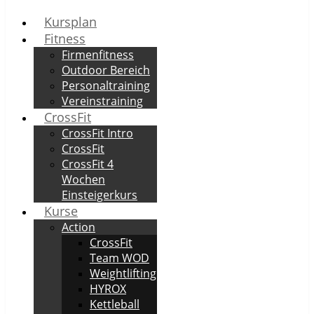
Kursplan
Fitness
Firmenfitness
Outdoor Bereich
Personaltraining
Vereinstraining
CrossFit
CrossFit Intro
CrossFit
CrossFit 4
Wochen
Einsteigerkurs
Kurse
Action
CrossFit
Team WOD
Weightlifting
HYROX
Kettleball