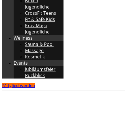
Boxen
Jugendliche
CrossFit Teens
Fit & Safe Kids
Krav Maga
Jugendliche
Wellness
Sauna & Pool
Massage
Kosmetik
Events
Jubiläumsfeier
Rückblick
Mitglied werden