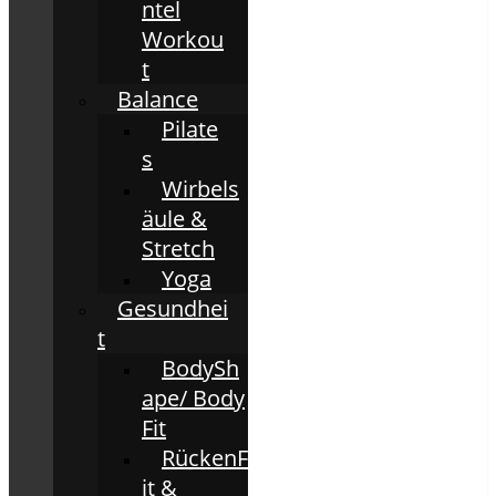
ntel
Workou
t
Balance
Pilate
s
Wirbels
äule &
Stretch
Yoga
Gesundhei
t
BodySh
ape/ Body
Fit
RückenF
it &