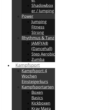
Shadowbox
er / Jumping
Power
Jumping
Fitness
Strong
Rhythmus & Tanz
JAMFYA®
(Dancehall)
Step Aerobic
Zumba
Kampfsport
Kampfsport 4
Wochen
Einsteigerkurs
Kampfsportarten
Boxen
Basics
Kickboxen
Krav Maga