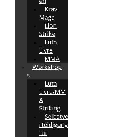
en
Krav
Maga
Lion
Strike
Luta
Livre
MMA
Workshop
s
Luta
Livre/MM
A
Striking
Selbstve
rteidigung
für