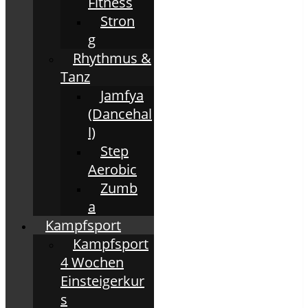
Fitness
Stron
g
Rhythmus &
Tanz
Jamfya
(Dancehal
l)
Step
Aerobic
Zumb
a
Kampfsport
Kampfsport
4 Wochen
Einsteigerkur
s