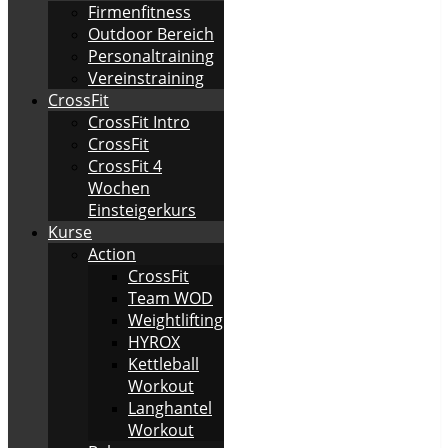
Firmenfitness
Outdoor Bereich
Personaltraining
Vereinstraining
CrossFit
CrossFit Intro
CrossFit
CrossFit 4
Wochen
Einsteigerkurs
Kurse
Action
CrossFit
Team WOD
Weightlifting
HYROX
Kettleball
Workout
Langhantel
Workout