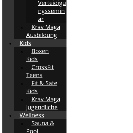
Verteidigu
ngssemin
ar
Krav Maga
Ausbildung
Kids
Boxen
Kids
CrossFit
Teens
Fit & Safe
Kids
Krav Maga
Jugendliche
Wellness
Sauna &
Pool