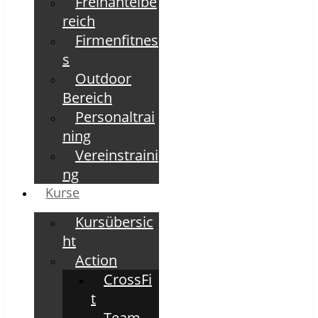
Freihantelbe
reich
Firmenfitnes
s
Outdoor
Bereich
Personaltrai
ning
Vereinstraini
ng
Kurse
Kursübersic
ht
Action
CrossFi
t
Team