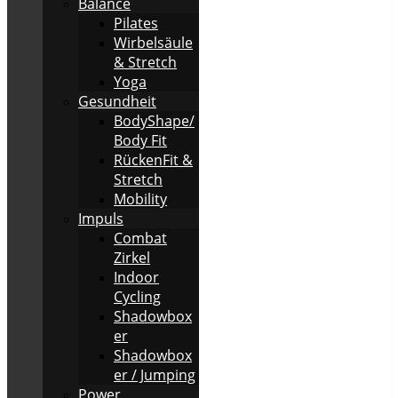
Balance
Pilates
Wirbelsäule
& Stretch
Yoga
Gesundheit
BodyShape/
Body Fit
RückenFit &
Stretch
Mobility
Impuls
Combat
Zirkel
Indoor
Cycling
Shadowbox
er
Shadowbox
er / Jumping
Power