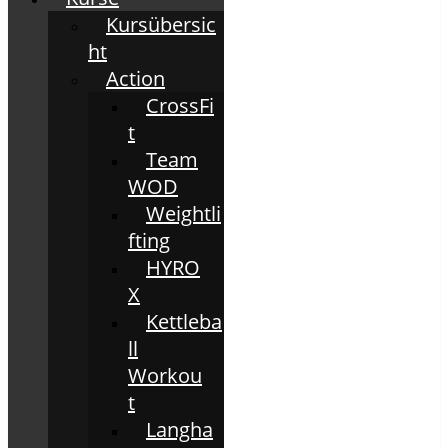
Kursübersic
ht
Action
CrossFi
t
Team
WOD
Weightli
fting
HYRO
X
Kettleba
ll
Workou
t
Langha