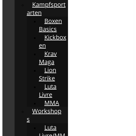
Kampfsport
arten
Boxen
Basics
Kickbox
en
Krav
Maga
Lion
Strike
Luta
Livre
MMA
Workshop
s
Luta
Livre/MM