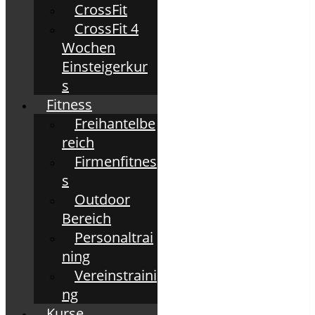
CrossFit
CrossFit 4
Wochen
Einsteigerkur
s
Fitness
Freihantelbe
reich
Firmenfitnes
s
Outdoor
Bereich
Personaltrai
ning
Vereinstraini
ng
Kurse