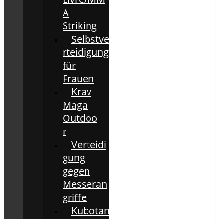
A
Striking
Selbstve
rteidigung
für
Frauen
Krav
Maga
Outdoo
r
Verteidi
gung
gegen
Messeran
griffe
Kubotan