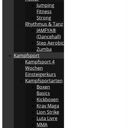
Jumping
Fitness
Strong
Rhythmus & Tanz
JAMFYA®
(Dancehall)
Step Aerobic
Zumba
Kampfsport
Kampfsport 4
Wochen
Einsteigerkurs
Kampfsportarten
Boxen
Basics
Kickboxen
Krav Maga
Lion Strike
Luta Livre
MMA