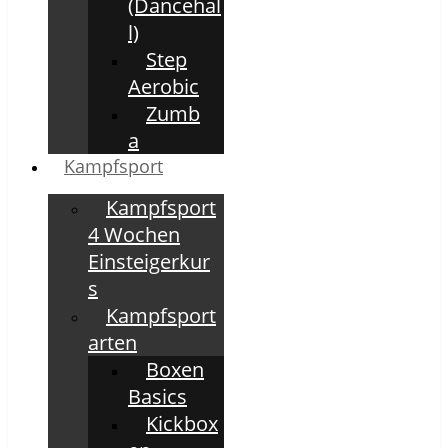
(Dancehal
l)
Step
Aerobic
Zumb
a
Kampfsport
Kampfsport
4 Wochen
Einsteigerkur
s
Kampfsport
arten
Boxen
Basics
Kickbox