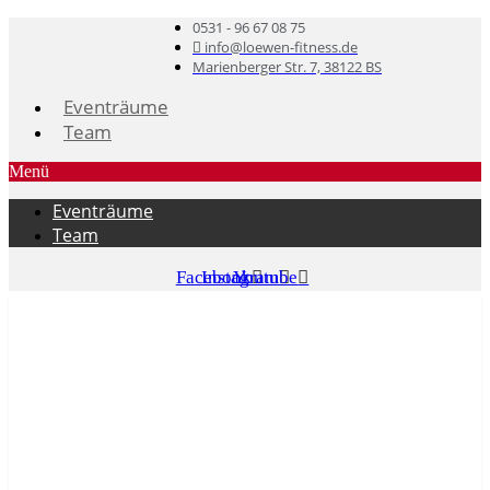
0531 - 96 67 08 75
info@loewen-fitness.de
Marienberger Str. 7, 38122 BS
Eventräume
Team
Menü
Eventräume
Team
Facebook
Instagram
Youtube