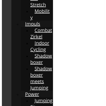
Stretch
Mobilit
y
Impuls
Combat
Zirkel
Indoor
Cycling
Shadow
boxer
Shadow
boxer
meets
Jumping
Power
Jumping