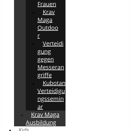
Frauen
Krav
Maga
Outdoo
r
Verteidi
gung
gegen
Messeran
griffe
Kubotan
Verteidigu
ngssemin
ar
Krav Maga
Ausbildung
Kids