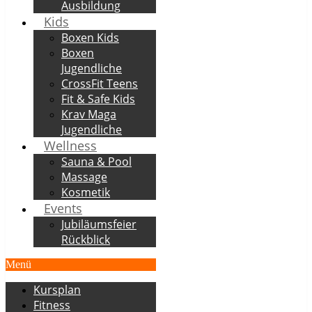
Ausbildung
Kids
Boxen Kids
Boxen
Jugendliche
CrossFit Teens
Fit & Safe Kids
Krav Maga
Jugendliche
Wellness
Sauna & Pool
Massage
Kosmetik
Events
Jubiläumsfeier
Rückblick
Menü
Kursplan
Fitness