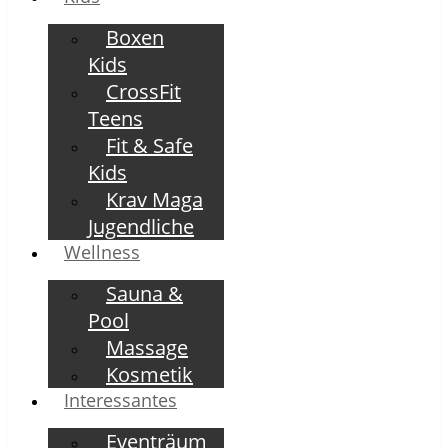
Boxen
Kids
CrossFit
Teens
Fit & Safe
Kids
Krav Maga
Jugendliche
Wellness
Sauna &
Pool
Massage
Kosmetik
Interessantes
Eventräum