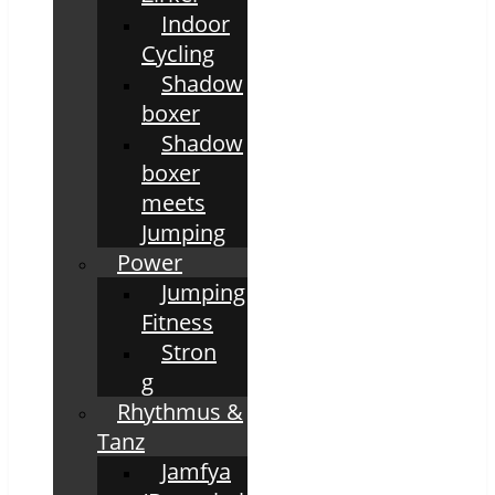
Indoor
Cycling
Shadow
boxer
Shadow
boxer
meets
Jumping
Power
Jumping
Fitness
Stron
g
Rhythmus &
Tanz
Jamfya