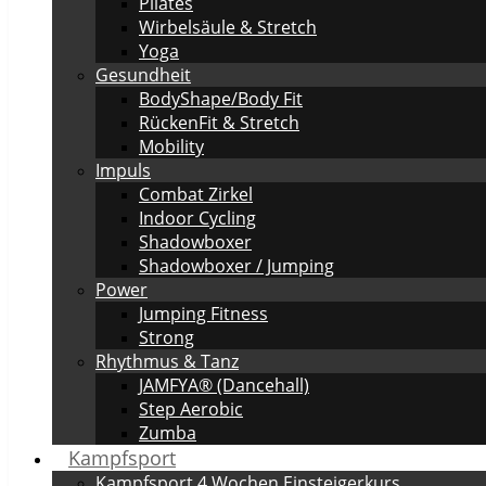
Pilates
Wirbelsäule & Stretch
Yoga
Gesundheit
BodyShape/Body Fit
RückenFit & Stretch
Mobility
Impuls
Combat Zirkel
Indoor Cycling
Shadowboxer
Shadowboxer / Jumping
Power
Jumping Fitness
Strong
Rhythmus & Tanz
JAMFYA® (Dancehall)
Step Aerobic
Zumba
Kampfsport
Kampfsport 4 Wochen Einsteigerkurs