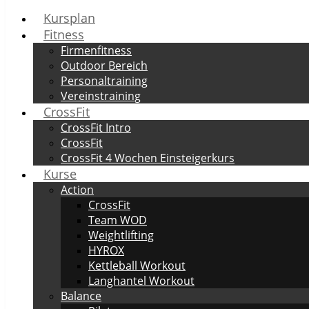
Kursplan
Fitness
Firmenfitness
Outdoor Bereich
Personaltraining
Vereinstraining
CrossFit
CrossFit Intro
CrossFit
CrossFit 4 Wochen Einsteigerkurs
Kurse
Action
CrossFit
Team WOD
Weightlifting
HYROX
Kettleball Workout
Langhantel Workout
Balance