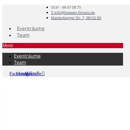
0531 - 96 67 08 75
info@loewen-fitness.de
Marienberger Str. 7, 38122 BS
Eventräume
Team
Menü
Eventräume
Team
Facebook
Instagram
Youtube