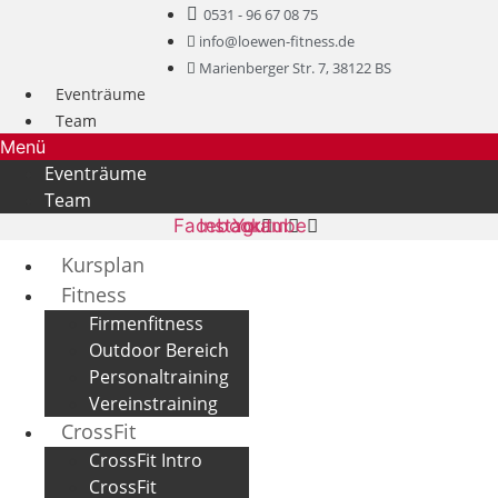
0531 - 96 67 08 75
info@loewen-fitness.de
Marienberger Str. 7, 38122 BS
Eventräume
Team
Menü
Eventräume
Team
Facebook
Instagram
Youtube
Kursplan
Fitness
Firmenfitness
Outdoor Bereich
Personaltraining
Vereinstraining
CrossFit
CrossFit Intro
CrossFit