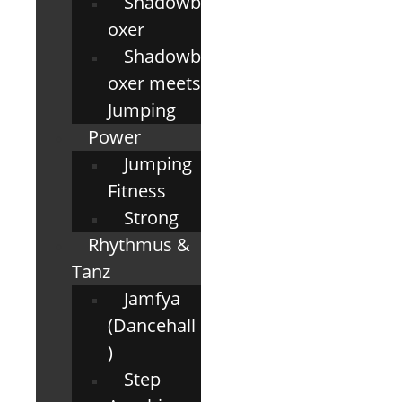
Shadowb
oxer
Shadowb
oxer meets
Jumping
Power
Jumping
Fitness
Strong
Rhythmus &
Tanz
Jamfya
(Dancehall
)
Step