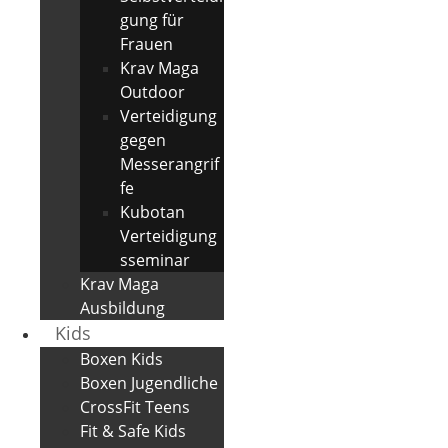
gung für
Frauen
Krav Maga
Outdoor
Verteidigung
gegen
Messerangrif
fe
Kubotan
Verteidigung
sseminar
Krav Maga
Ausbildung
Kids
Boxen Kids
Boxen Jugendliche
CrossFit Teens
Fit & Safe Kids