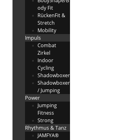
BodyShape/B
ody Fit
RückenFit &
Stretch
Mobility
Impuls
Combat
Zirkel
Indoor
Cycling
Shadowboxer
Shadowboxer
/ Jumping
Power
Jumping
Fitness
Strong
Rhythmus & Tanz
JAMFYA®