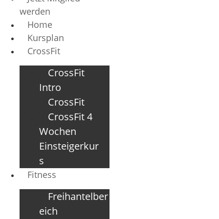
werden
Home
Kursplan
CrossFit
CrossFit
Intro
CrossFit
CrossFit 4
Wochen
Einsteigerkur
s
Fitness
Freihantelber
eich