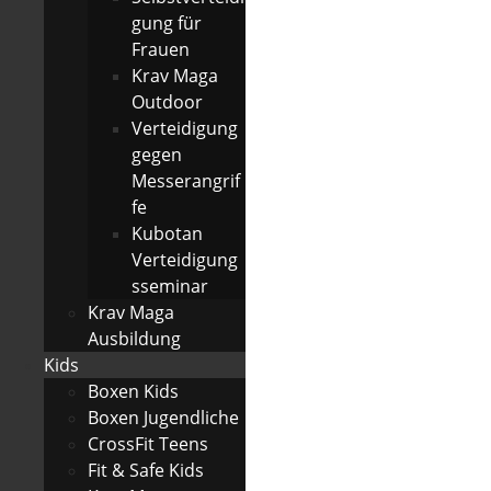
gung für
Frauen
Krav Maga
Outdoor
Verteidigung
gegen
Messerangrif
fe
Kubotan
Verteidigung
sseminar
Krav Maga
Ausbildung
Kids
Boxen Kids
Boxen Jugendliche
CrossFit Teens
Fit & Safe Kids