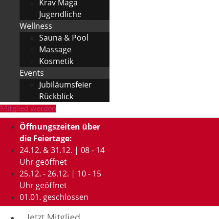
Krav Maga
Jugendliche
Wellness
Sauna & Pool
Massage
Kosmetik
Events
Jubiläumsfeier
Rückblick
Mitglied werden
Öffnungszeiten über
die Feiertage:
24.12. & 31.12. | 08 - 14
Uhr geöffnet
25.12. - 26.12. | 10 - 15
Uhr geöffnet
01.01. geschlossen
Jetzt Mitglied