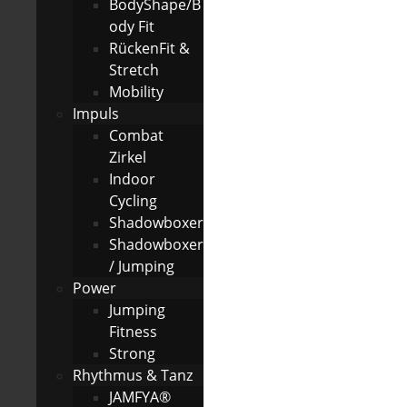
BodyShape/B
ody Fit
RückenFit &
Stretch
Mobility
Impuls
Combat
Zirkel
Indoor
Cycling
Shadowboxer
Shadowboxer
/ Jumping
Power
Jumping
Fitness
Strong
Rhythmus & Tanz
JAMFYA®