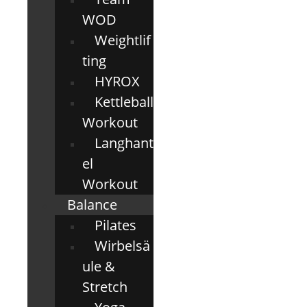
WOD
Weightlif
ting
HYROX
Kettleball
Workout
Langhant
el
Workout
Balance
Pilates
Wirbelsä
ule &
Stretch