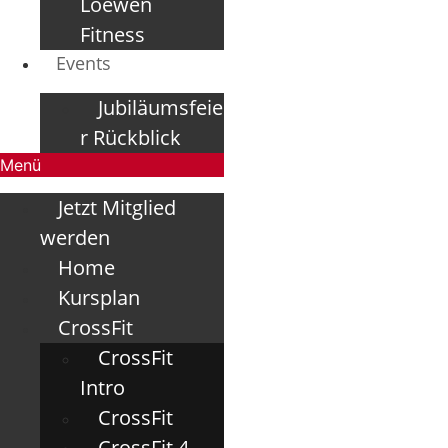
Loewen
Fitness
Events
Jubiläumsfeie
r Rückblick
Menü
Jetzt Mitglied
werden
Home
Kursplan
CrossFit
CrossFit
Intro
CrossFit
CrossFit 4