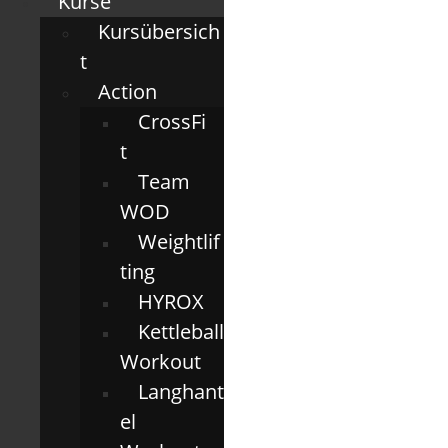
Kurse
Kursübersich
t
Action
CrossFi
t
Team
WOD
Weightlif
ting
HYROX
Kettleball
Workout
Langhant
el