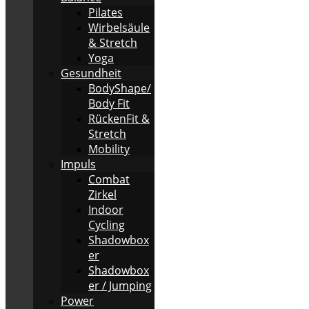
Pilates
Wirbelsäule
& Stretch
Yoga
Gesundheit
BodyShape/
Body Fit
RückenFit &
Stretch
Mobility
Impuls
Combat
Zirkel
Indoor
Cycling
Shadowbox
er
Shadowbox
er / Jumping
Power