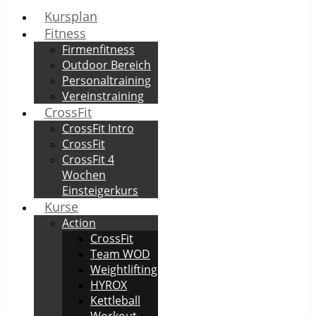
Kursplan
Fitness
Firmenfitness
Outdoor Bereich
Personaltraining
Vereinstraining
CrossFit
CrossFit Intro
CrossFit
CrossFit 4
Wochen
Einsteigerkurs
Kurse
Action
CrossFit
Team WOD
Weightlifting
HYROX
Kettleball
Workout