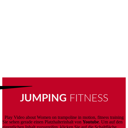
JUMPING
FITNESS
Play Video about Women on trampoline in motion, fitness training
Sie sehen gerade einen Platzhalterinhalt von
Youtube
. Um auf den
eigentlichen Inhalt zuzugreifen, klicken Sie auf die Schaltfläche