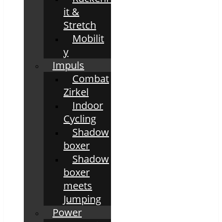
it &
Stretch
Mobilit
y
Impuls
Combat
Zirkel
Indoor
Cycling
Shadow
boxer
Shadow
boxer
meets
Jumping
Power