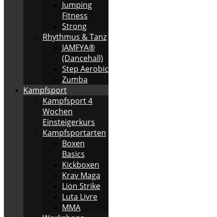
Jumping
Fitness
Strong
Rhythmus & Tanz
JAMFYA®
(Dancehall)
Step Aerobic
Zumba
Kampfsport
Kampfsport 4
Wochen
Einsteigerkurs
Kampfsportarten
Boxen
Basics
Kickboxen
Krav Maga
Lion Strike
Luta Livre
MMA