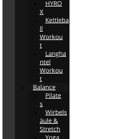
HYRO
X
Kettleba
ll
Workou
t
Langha
ntel
Workou
t
Balance
Pilate
s
Wirbels
äule &
Stretch
Yoga