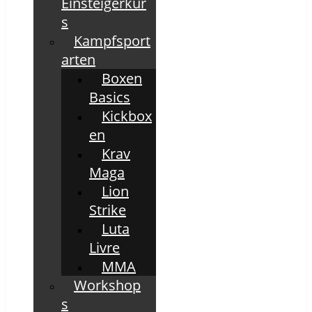
Einsteigerkur
s
Kampfsport
arten
Boxen
Basics
Kickbox
en
Krav
Maga
Lion
Strike
Luta
Livre
MMA
Workshop
s