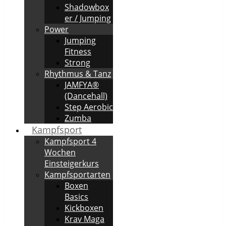
Shadowbox
er / Jumping
Power
Jumping
Fitness
Strong
Rhythmus & Tanz
JAMFYA®
(Dancehall)
Step Aerobic
Zumba
Kampfsport
Kampfsport 4
Wochen
Einsteigerkurs
Kampfsportarten
Boxen
Basics
Kickboxen
Krav Maga