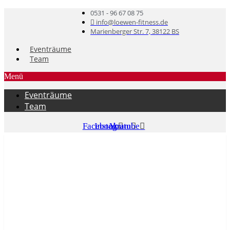
0531 - 96 67 08 75
info@loewen-fitness.de
Marienberger Str. 7, 38122 BS
Eventräume
Team
Menü
Eventräume
Team
Facebook
Instagram
Youtube