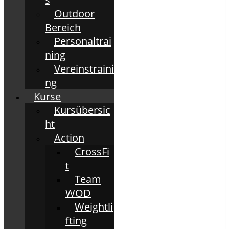
Outdoor
Bereich
Personaltrai
ning
Vereinstraini
ng
Kurse
Kursübersic
ht
Action
CrossFi
t
Team
WOD
Weightli
fting