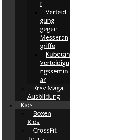
r
Verteidi
gung
gegen
Messeran
griffe
Kubotan
Verteidigu
ngssemin
ar
Krav Maga
Ausbildung
Kids
Boxen
Kids
CrossFit
Teens