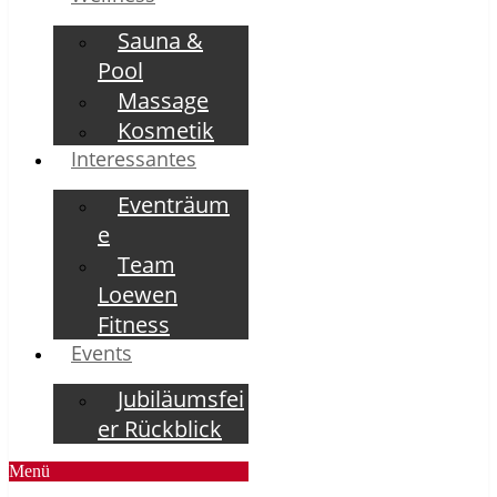
Sauna &
Pool
Massage
Kosmetik
Interessantes
Eventräum
e
Team
Loewen
Fitness
Events
Jubiläumsfei
er Rückblick
Menü