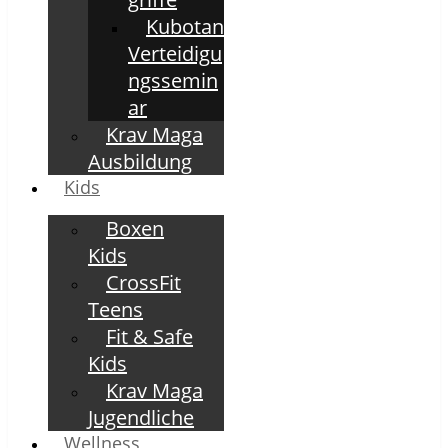
Kubotan
Verteidigu
ngssemin
ar
Krav Maga
Ausbildung
Kids
Boxen
Kids
CrossFit
Teens
Fit & Safe
Kids
Krav Maga
Jugendliche
Wellness