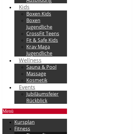
Kids
Boxen Kids
Boxen
Jugendliche
CrossFit Teens
Fit & Safe Kids
Krav Maga
Jugendliche
Wellness
Sauna & Pool
Massage
Kosmetik
Events
Jubiläumsfeier
Rückblick
Menü
Kursplan
Fitness