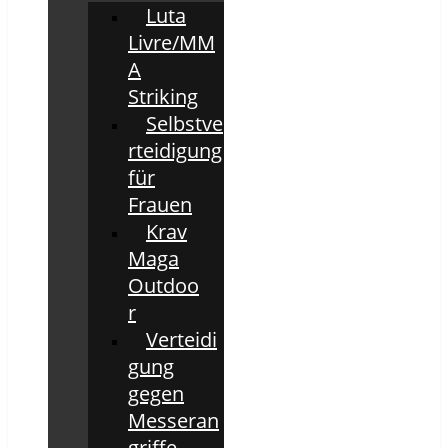
Luta
Livre/MM
A
Striking
Selbstve
rteidigung
für
Frauen
Krav
Maga
Outdoo
r
Verteidi
gung
gegen
Messeran
griffe