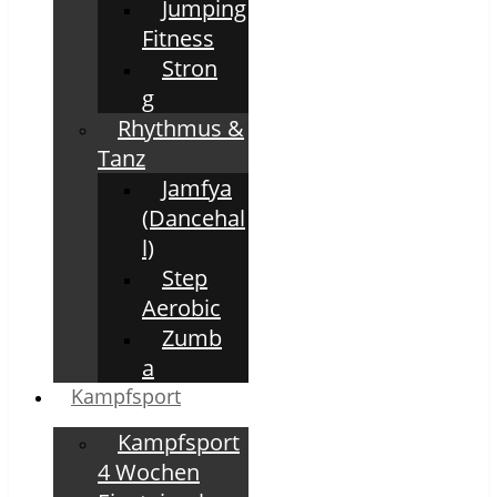
Jumping
Fitness
Stron
g
Rhythmus &
Tanz
Jamfya
(Dancehal
l)
Step
Aerobic
Zumb
a
Kampfsport
Kampfsport
4 Wochen