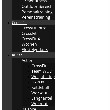
Firmenfitness
Outdoor Bereich
Personaltraining
Vereinstraining
CrossFit
CrossFit Intro
CrossFit
CrossFit 4
Wochen
Einsteigerkurs
Kurse
Action
CrossFit
Team WOD
Weightlifting
HYROX
Kettleball
Workout
Langhantel
Workout
Balance