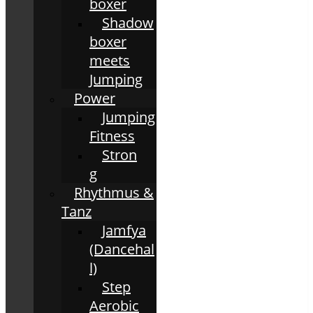
boxer
Shadow
boxer
meets
Jumping
Power
Jumping
Fitness
Stron
g
Rhythmus &
Tanz
Jamfya
(Dancehal
l)
Step
Aerobic