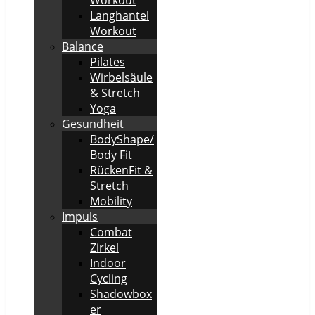
Langhantel
Workout
Balance
Pilates
Wirbelsäule
& Stretch
Yoga
Gesundheit
BodyShape/
Body Fit
RückenFit &
Stretch
Mobility
Impuls
Combat
Zirkel
Indoor
Cycling
Shadowbox
er