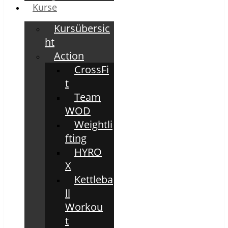
Kurse
Kursübersic
ht
Action
CrossFi
t
Team
WOD
Weightli
fting
HYRO
X
Kettleba
ll
Workou
t