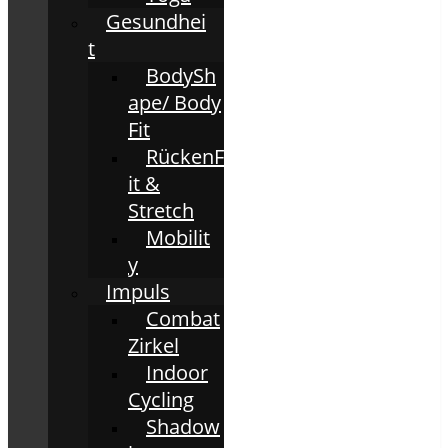
Gesundhei
t
BodySh
ape/ Body
Fit
RückenF
it &
Stretch
Mobilit
y
Impuls
Combat
Zirkel
Indoor
Cycling
Shadow