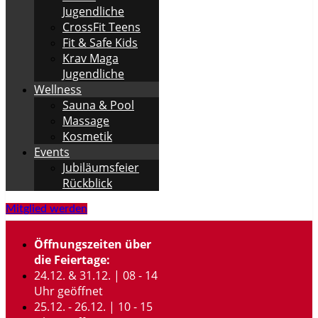
Jugendliche
CrossFit Teens
Fit & Safe Kids
Krav Maga
Jugendliche
Wellness
Sauna & Pool
Massage
Kosmetik
Events
Jubiläumsfeier
Rückblick
Mitglied werden
Öffnungszeiten über
die Feiertage:
24.12. & 31.12. | 08 - 14
Uhr geöffnet
25.12. - 26.12. | 10 - 15