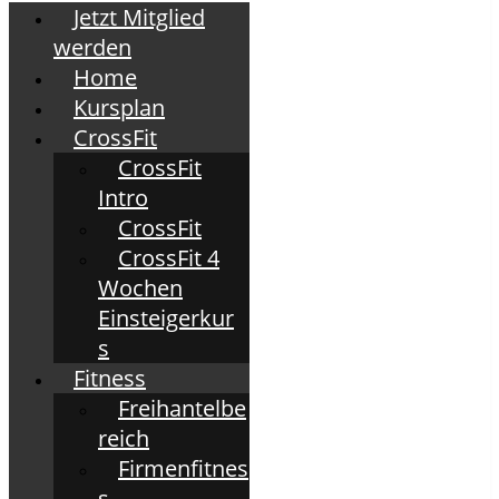
Jetzt Mitglied
werden
Home
Kursplan
CrossFit
CrossFit
Intro
CrossFit
CrossFit 4
Wochen
Einsteigerkur
s
Fitness
Freihantelbe
reich
Firmenfitnes
s