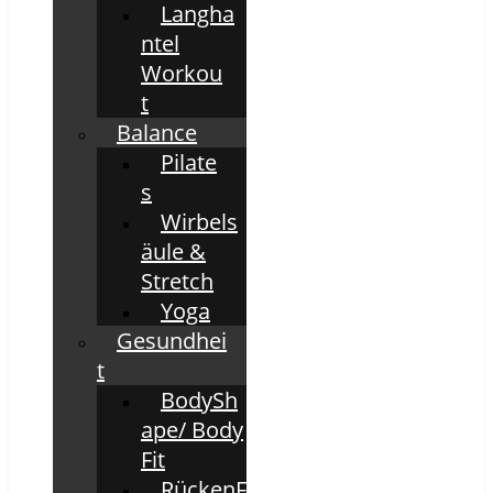
Langha
ntel
Workou
t
Balance
Pilate
s
Wirbels
äule &
Stretch
Yoga
Gesundhei
t
BodySh
ape/ Body
Fit
RückenF