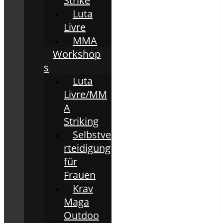
Strike
Luta
Livre
MMA
Workshop
s
Luta
Livre/MM
A
Striking
Selbstve
rteidigung
für
Frauen
Krav
Maga
Outdoo