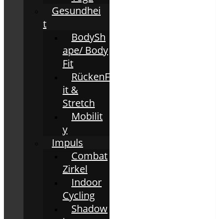
Gesundhei
t
BodySh
ape/ Body
Fit
RückenF
it &
Stretch
Mobilit
y
Impuls
Combat
Zirkel
Indoor
Cycling
Shadow