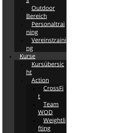
Outdoor
Bereich
Personaltrai
ning
Vereinstraini
ng
Kurse
Kursübersic
ht
Action
CrossFi
t
Team
WOD
Weightli
fting