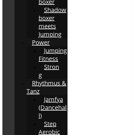
boxer
Shadow
boxer
meets
Jumping
Power
Jumping
Fitness
Stron
g
Rhythmus &
Tanz
Jamfya
(Dancehal
l)
Step
Aerobic