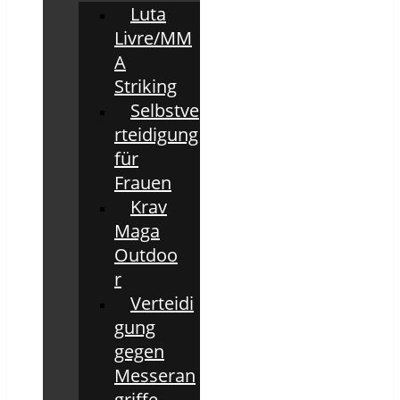
Luta
Livre/MM
A
Striking
Selbstve
rteidigung
für
Frauen
Krav
Maga
Outdoo
r
Verteidi
gung
gegen
Messeran
griffe