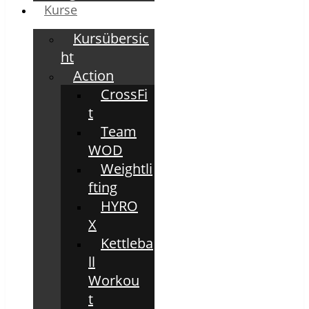
Kurse
Kursübersic
ht
Action
CrossFi
t
Team
WOD
Weightli
fting
HYRO
X
Kettleba
ll
Workou
t