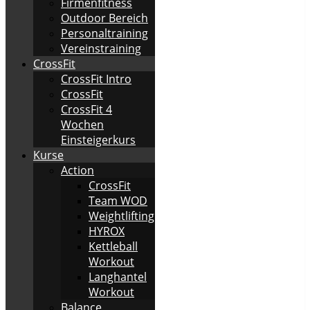
Firmenfitness
Outdoor Bereich
Personaltraining
Vereinstraining
CrossFit
CrossFit Intro
CrossFit
CrossFit 4
Wochen
Einsteigerkurs
Kurse
Action
CrossFit
Team WOD
Weightlifting
HYROX
Kettleball
Workout
Langhantel
Workout
Balance