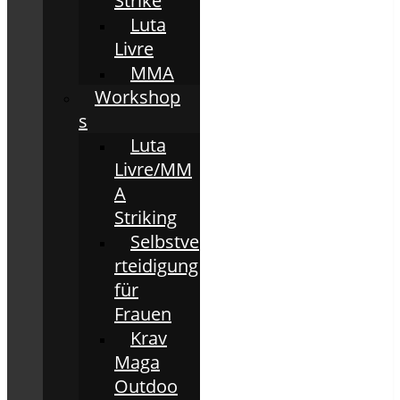
Strike
Luta
Livre
MMA
Workshop
s
Luta
Livre/MM
A
Striking
Selbstve
rteidigung
für
Frauen
Krav
Maga
Outdoo