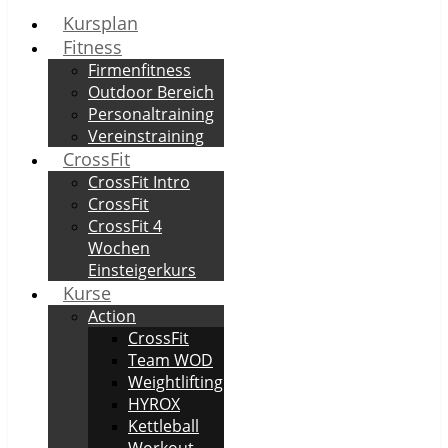
Kursplan
Fitness
Firmenfitness
Outdoor Bereich
Personaltraining
Vereinstraining
CrossFit
CrossFit Intro
CrossFit
CrossFit 4
Wochen
Einsteigerkurs
Kurse
Action
CrossFit
Team WOD
Weightlifting
HYROX
Kettleball
Workout