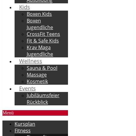
Kids
Boxen Kids
Boxen
Jugendliche
CrossFit Teens
Fit & Safe Kids
Krav Maga
Jugendliche
Wellness
Sauna & Pool
Massage
Kosmetik
Events
Jubiläumsfeier
Rückblick
Menü
Kursplan
Fitness