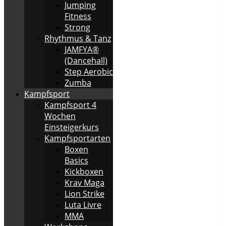
Jumping
Fitness
Strong
Rhythmus & Tanz
JAMFYA®
(Dancehall)
Step Aerobic
Zumba
Kampfsport
Kampfsport 4
Wochen
Einsteigerkurs
Kampfsportarten
Boxen
Basics
Kickboxen
Krav Maga
Lion Strike
Luta Livre
MMA