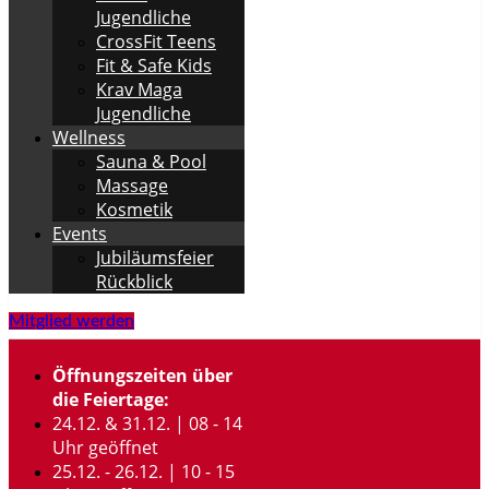
Jugendliche
CrossFit Teens
Fit & Safe Kids
Krav Maga
Jugendliche
Wellness
Sauna & Pool
Massage
Kosmetik
Events
Jubiläumsfeier
Rückblick
Mitglied werden
Öffnungszeiten über
die Feiertage:
24.12. & 31.12. | 08 - 14
Uhr geöffnet
25.12. - 26.12. | 10 - 15