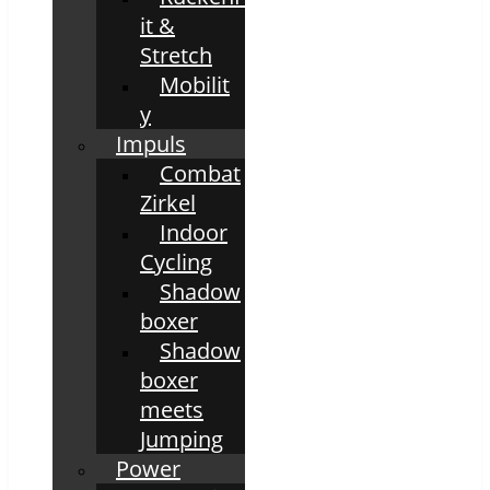
it &
Stretch
Mobilit
y
Impuls
Combat
Zirkel
Indoor
Cycling
Shadow
boxer
Shadow
boxer
meets
Jumping
Power