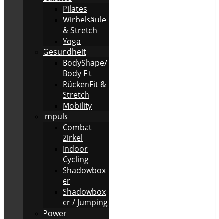
Pilates
Wirbelsäule
& Stretch
Yoga
Gesundheit
BodyShape/
Body Fit
RückenFit &
Stretch
Mobility
Impuls
Combat
Zirkel
Indoor
Cycling
Shadowbox
er
Shadowbox
er / Jumping
Power