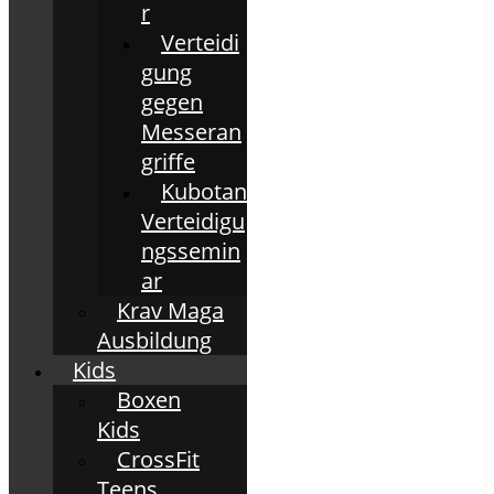
r
Verteidi
gung
gegen
Messeran
griffe
Kubotan
Verteidigu
ngssemin
ar
Krav Maga
Ausbildung
Kids
Boxen
Kids
CrossFit
Teens