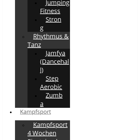
Jumping
Fitness
Stron
g
Rhythmus &
Tanz
Jamfya
(Dancehal
l)
Step
Aerobic
Zumb
a
Kampfsport
Kampfsport
4 Wochen