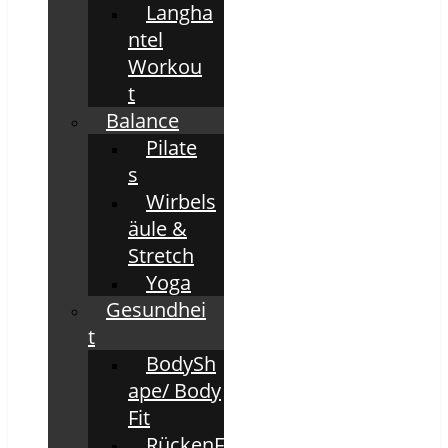
Langha
ntel
Workou
t
Balance
Pilate
s
Wirbels
äule &
Stretch
Yoga
Gesundhei
t
BodySh
ape/ Body
Fit
RückenF