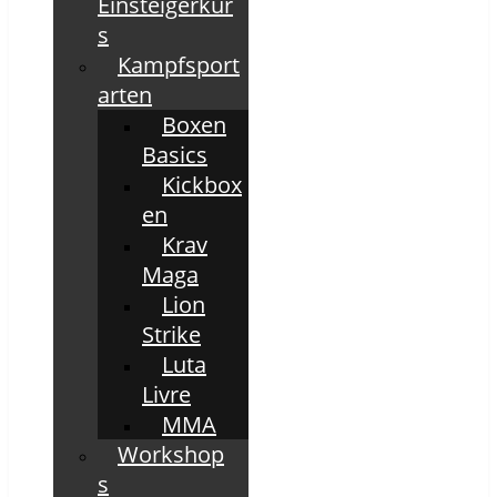
Einsteigerkur
s
Kampfsport
arten
Boxen
Basics
Kickbox
en
Krav
Maga
Lion
Strike
Luta
Livre
MMA
Workshop
s