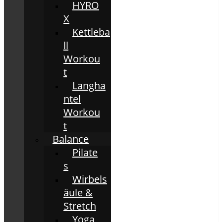
HYRO
X
Kettleba
ll
Workou
t
Langha
ntel
Workou
t
Balance
Pilate
s
Wirbels
äule &
Stretch
Yoga