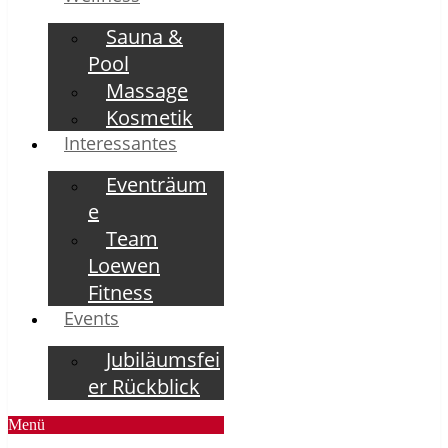
Sauna &
Pool
Massage
Kosmetik
Interessantes
Eventräum
e
Team
Loewen
Fitness
Events
Jubiläumsfei
er Rückblick
Menü