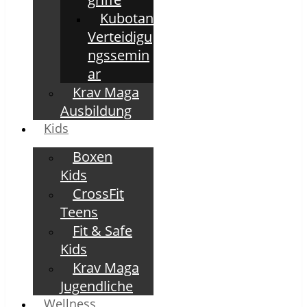
Kubotan
Verteidigu
ngssemin
ar
Krav Maga
Ausbildung
Kids
Boxen
Kids
CrossFit
Teens
Fit & Safe
Kids
Krav Maga
Jugendliche
Wellness