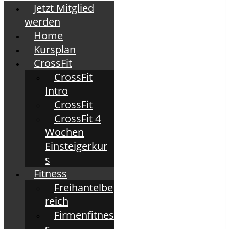
Jetzt Mitglied
werden
Home
Kursplan
CrossFit
CrossFit
Intro
CrossFit
CrossFit 4
Wochen
Einsteigerkur
s
Fitness
Freihantelbe
reich
Firmenfitnes
s