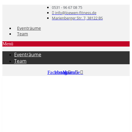
0531 - 96 67 08 75
info@loewen-fitness.de
Marienberger Str. 7, 38122 BS
Eventräume
Team
Menü
Eventräume
Team
Facebook
Instagram
Youtube