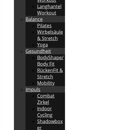
Langhantel
Workout
Balance
Pilates
Wirbelsäule
& Stretch
Yoga
Gesundheit
BodyShape/
Body Fit
RückenFit &
Stretch
Mobility
Impuls
Combat
Zirkel
Indoor
Cycling
Shadowbox
er