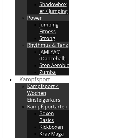
Shadowbox
er / Jumping
Power
Jumping
Fitness
Strong
Rhythmus & Tanz
JAMFYA®
(Dancehall)
Step Aerobic
Zumba
Kampfsport
Kampfsport 4
Wochen
Einsteigerkurs
Kampfsportarten
Boxen
Basics
Kickboxen
Krav Maga